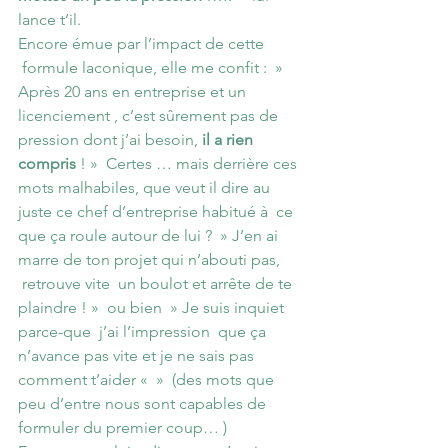
lance t’il.
Encore émue par l’impact de cette 
 formule laconique, elle me confit :  » 
Après 20 ans en entreprise et un 
licenciement , c’est sûrement pas de 
pression dont j’ai besoin, 
il a rien 
compris
 ! »  Certes … mais derrière ces 
mots malhabiles, que veut il dire au 
juste ce chef d’entreprise habitué à  ce 
que ça roule autour de lui ?  » J’en ai 
marre de ton projet qui n’abouti pas, 
 retrouve vite  un boulot et arrête de te 
plaindre ! »  ou bien  » Je suis inquiet 
parce-que  j’ai l’impression  que ça 
n’avance pas vite et je ne sais pas 
comment t’aider «  »  (des mots que 
peu d’entre nous sont capables de 
formuler du premier coup… )