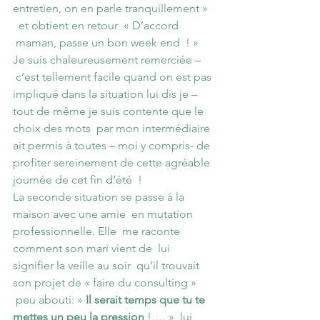
entretien, on en parle tranquillement » 
  et obtient en retour  « D’accord 
 maman, passe un bon week end  ! »
Je suis chaleureusement remerciée – 
 c’est tellement facile quand on est pas 
impliqué dans la situation lui dis je – 
tout de même je suis contente que le 
choix des mots  par mon intermédiaire 
ait permis à toutes – moi y compris- de 
profiter sereinement de cette agréable 
journée de cet fin d’été  !
La seconde situation se passe à la 
maison avec une amie  en mutation 
professionnelle. Elle  me raconte 
comment son mari vient de  lui 
signifier la veille au soir  qu’il trouvait 
son projet de « faire du consulting » 
 peu abouti: » 
Il serait temps que tu te 
mettes un peu la pression
 !…. »  lui 