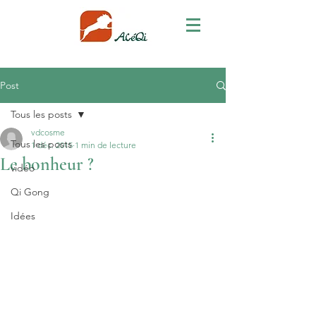
Post
Tous les posts
vdcosme
Tous les posts
1 déc. 2015
1 min de lecture
Le bonheur ?
vidéo
Qi Gong
Idées