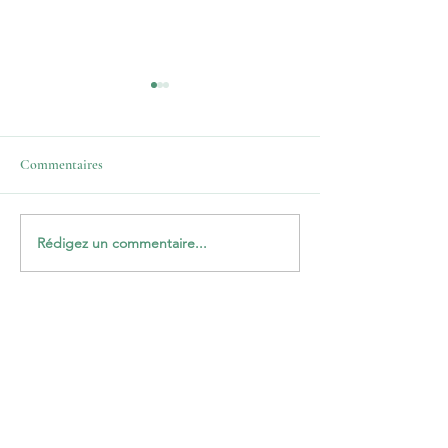
Commentaires
Le bonheur ?
Rédigez un commentaire...
Lettre aux managers et aux
consultants
Contact