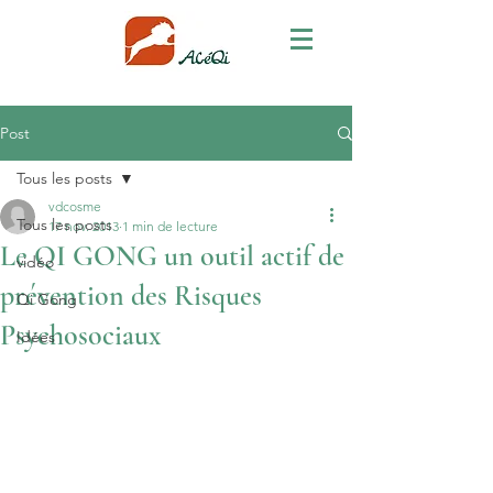
Post
Tous les posts
vdcosme
Tous les posts
17 nov. 2013
1 min de lecture
Le QI GONG un outil actif de
vidéo
prévention des Risques
Qi Gong
Psychosociaux
Idées