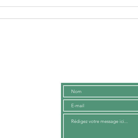
Lettre aux managers et aux
consultants
Contact
me
, France
r