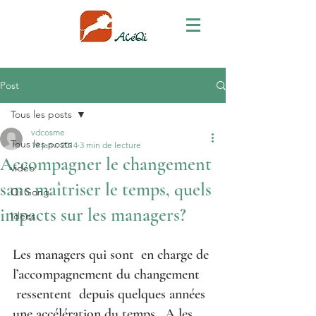
Post
Tous les posts
vdcosme
Tous les posts
19 janv. 2014
3 min de lecture
Accompagner le changement
vidéo
sans maîtriser le temps, quels
Qi Gong
impacts sur les managers?
Idées
Les managers qui sont  en charge de 
l’accompagnement du changement 
 ressentent  depuis quelques années 
une accélération du temps.  A les 