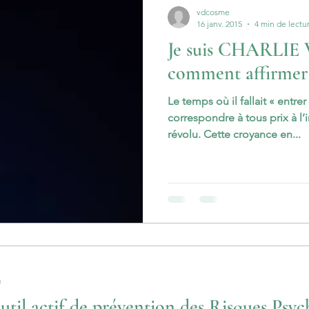
vdcosme
16 janv. 2015
4 min de lectu
Je suis CHARLIE
comment affirmer 
Le temps où il fallait « entr
correspondre à tous prix à l
révolu. Cette croyance en...
e
Le QI GONG un outil actif de prévention des Risqu