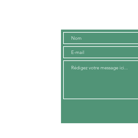
Contact
me
, France
r
nnelle
:
 France