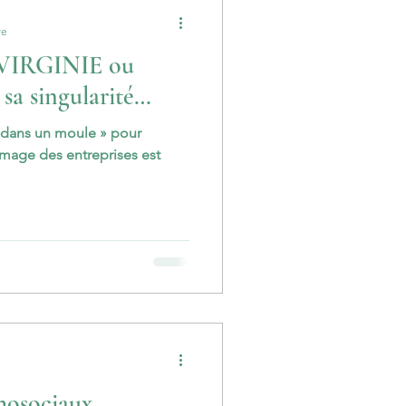
re
 VIRGINIE ou
sa singularité…
er dans un moule » pour
’image des entreprises est
es Psychosociaux