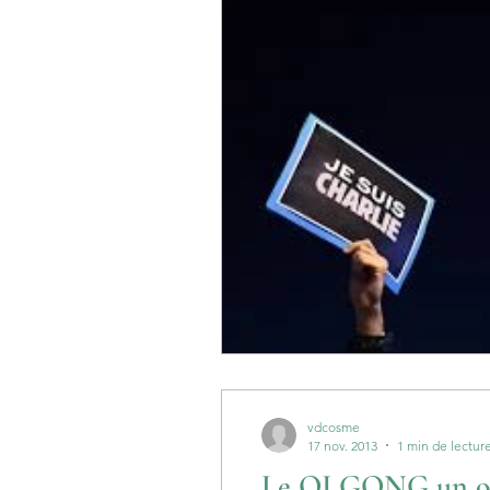
vdcosme
17 nov. 2013
1 min de lectur